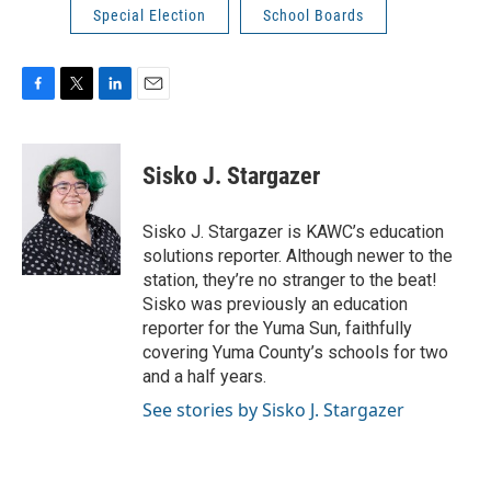
Special Election
School Boards
F
T
L
E
a
w
i
m
c
i
n
a
e
t
k
i
Sisko J. Stargazer
b
t
e
l
o
e
d
o
r
I
Sisko J. Stargazer is KAWC’s education
k
n
solutions reporter. Although newer to the
station, they’re no stranger to the beat!
Sisko was previously an education
reporter for the Yuma Sun, faithfully
covering Yuma County’s schools for two
and a half years.
See stories by Sisko J. Stargazer