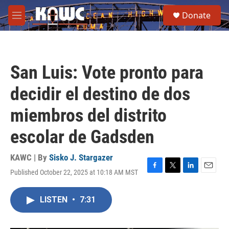
Skip to main content
S
Donate
e
M
a
e
r
n
c
u
h
San Luis: Vote pronto para
u
e
decidir el destino de dos
r
y
miembros del distrito
escolar de Gadsden
KAWC | By
Sisko J. Stargazer
Published October 22, 2025 at 10:18 AM MST
F
T
L
E
a
w
i
m
c
i
n
a
LISTEN
•
7:31
e
t
k
i
b
t
e
l
o
e
d