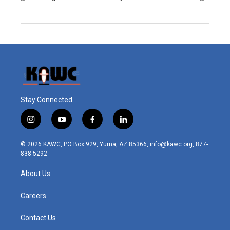
Stay Connected
i
y
f
l
n
o
a
i
s
u
c
n
© 2026 KAWC, PO Box 929, Yuma, AZ 85366, info@kawc.org, 877-
t
t
e
k
838-5292
a
u
b
e
g
b
o
d
About Us
r
e
o
i
a
k
n
m
Careers
Contact Us